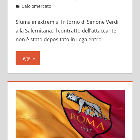
Febbraio 1, 2023
admin
Calciomercato
19 commenti
Sfuma in extremis il ritorno di Simone Verdi
alla Salernitana: il contratto dell’attaccante
non è stato depositato in Lega entro
Leggi