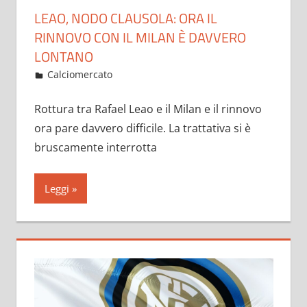
LEAO, NODO CLAUSOLA: ORA IL
RINNOVO CON IL MILAN È DAVVERO
LONTANO
Gennaio 31, 2023
admin
Calciomercato
10 commenti
Rottura tra Rafael Leao e il Milan e il rinnovo
ora pare davvero difficile. La trattativa si è
bruscamente interrotta
Leggi