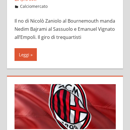
Gennaio 31, 2023
admin
Calciomercato
15 commenti
Il no di Nicolò Zaniolo al Bournemouth manda
Nedim Bajrami al Sassuolo e Emanuel Vignato
all’Empoli. Il giro di trequartisti
Leggi