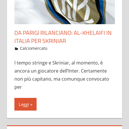
DA PARIGI RILANCIANO: AL-KHELAIFI IN
ITALIA PER SKRINIAR
Gennaio 31, 2023
admin
Calciomercato
16 commenti
l tempo stringe e Skriniar, al momento, è
ancora un giocatore dell’Inter. Certamente
non più capitano, ma comunque convocato
per
Leggi