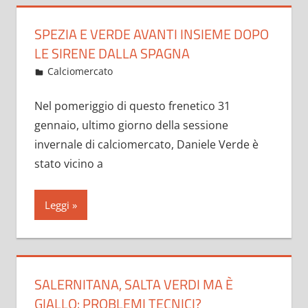
SPEZIA E VERDE AVANTI INSIEME DOPO
LE SIRENE DALLA SPAGNA
Febbraio 1, 2023
admin
Calciomercato
5 commenti
Nel pomeriggio di questo frenetico 31
gennaio, ultimo giorno della sessione
invernale di calciomercato, Daniele Verde è
stato vicino a
Leggi
SALERNITANA, SALTA VERDI MA È
GIALLO: PROBLEMI TECNICI?