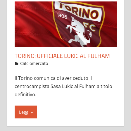
TORINO: UFFICIALE LUKIC AL FULHAM
Febbraio 1, 2023
admin
Calciomercato
17 commenti
Il Torino comunica di aver ceduto il
centrocampista Sasa Lukic al Fulham a titolo
definitivo.
Leggi