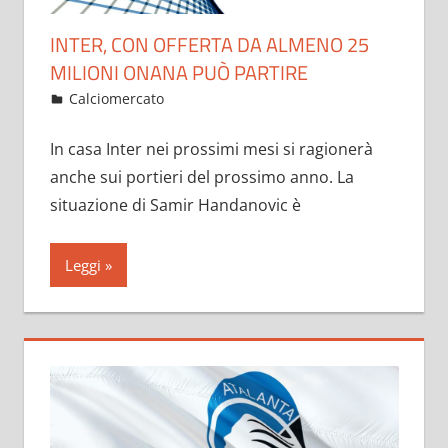
INTER, CON OFFERTA DA ALMENO 25
MILIONI ONANA PUÒ PARTIRE
Febbraio 5, 2023
admin
Calciomercato
18 commenti
In casa Inter nei prossimi mesi si ragionerà
anche sui portieri del prossimo anno. La
situazione di Samir Handanovic è
Leggi