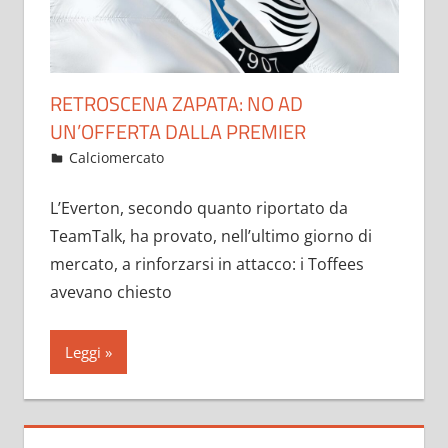
RETROSCENA ZAPATA: NO AD
UN’OFFERTA DALLA PREMIER
Febbraio 4, 2023
admin
Calciomercato
9 commenti
L’Everton, secondo quanto riportato da
TeamTalk, ha provato, nell’ultimo giorno di
mercato, a rinforzarsi in attacco: i Toffees
avevano chiesto
Leggi