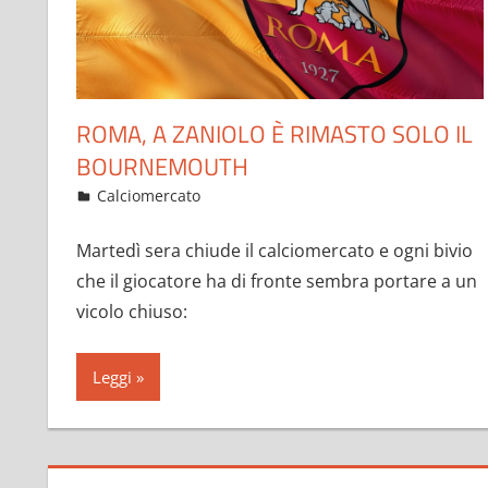
ROMA, A ZANIOLO È RIMASTO SOLO IL
BOURNEMOUTH
Gennaio 27, 2023
admin
Calciomercato
9 commenti
Martedì sera chiude il calciomercato e ogni bivio
che il giocatore ha di fronte sembra portare a un
vicolo chiuso:
Leggi