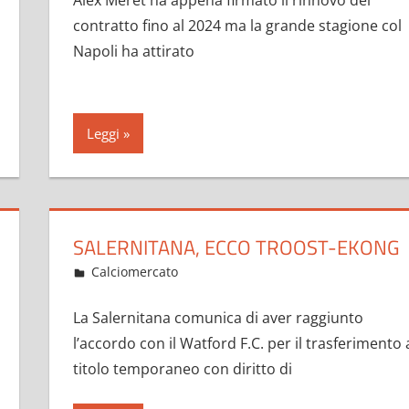
Alex Meret ha appena firmato il rinnovo del
contratto fino al 2024 ma la grande stagione col
Napoli ha attirato
Leggi
SALERNITANA, ECCO TROOST-EKONG
Gennaio 25, 2023
admin
Calciomercato
12 commenti
La Salernitana comunica di aver raggiunto
l’accordo con il Watford F.C. per il trasferimento 
titolo temporaneo con diritto di