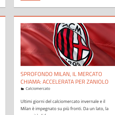
SPROFONDO MILAN, IL MERCATO
CHIAMA: ACCELERATA PER ZANIOLO
Gennaio 25, 2023
admin
Calciomercato
17 commenti
Ultimi giorni del calciomercato invernale e il
Milan è impegnato su più fronti. Da un lato, la