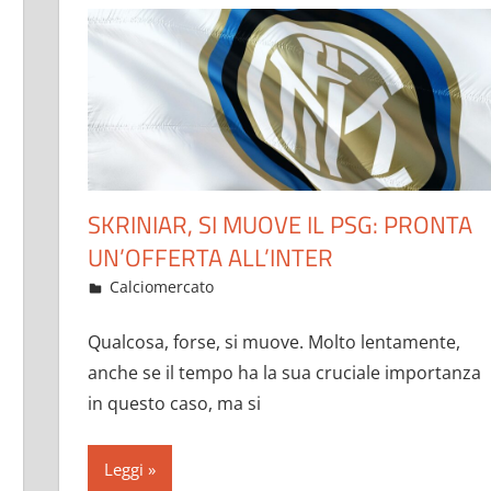
SKRINIAR, SI MUOVE IL PSG: PRONTA
UN’OFFERTA ALL’INTER
Gennaio 26, 2023
admin
Calciomercato
13 commenti
Qualcosa, forse, si muove. Molto lentamente,
anche se il tempo ha la sua cruciale importanza
in questo caso, ma si
Leggi