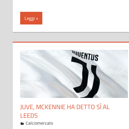
Leggi
JUVE, MCKENNIE HA DETTO SÌ AL
LEEDS
Gennaio 25, 2023
admin
Calciomercato
12 commenti