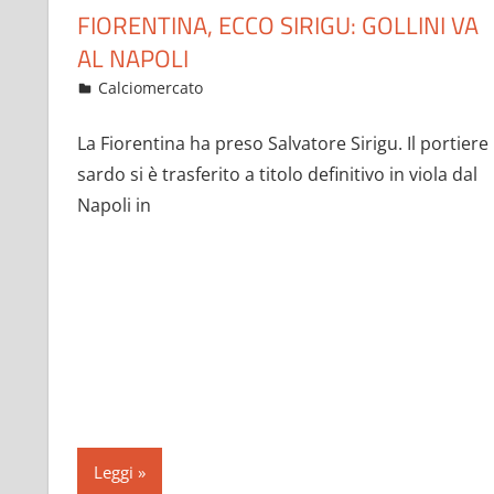
FIORENTINA, ECCO SIRIGU: GOLLINI VA
AL NAPOLI
Gennaio 26, 2023
admin
Calciomercato
15 commenti
La Fiorentina ha preso Salvatore Sirigu. Il portiere
sardo si è trasferito a titolo definitivo in viola dal
Napoli in
Leggi