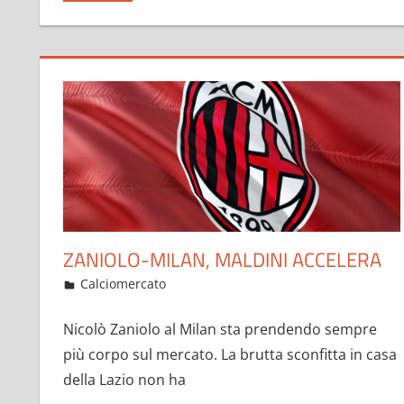
ZANIOLO-MILAN, MALDINI ACCELERA
Gennaio 26, 2023
admin
Calciomercato
536 commenti
Nicolò Zaniolo al Milan sta prendendo sempre
più corpo sul mercato. La brutta sconfitta in casa
della Lazio non ha