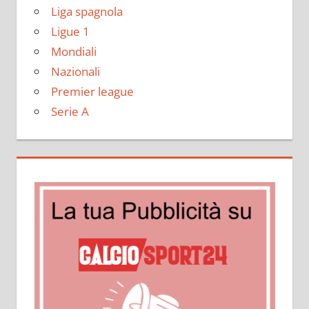
Liga spagnola
Ligue 1
Mondiali
Nazionali
Premier league
Serie A