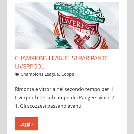
CHAMPIONS LEAGUE: STRARIPANTE
LIVERPOOL
Ottobre 13, 2022
admin
Champions League
,
Coppe
8 commenti
Rimonta e vittoria nel secondo tempo per il
Liverpool che sul campo dei Rangers vince 7-
1. Gli scozzesi passano avanti
Leggi