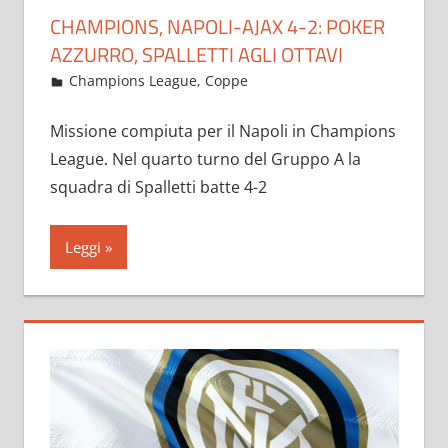
CHAMPIONS, NAPOLI-AJAX 4-2: POKER
AZZURRO, SPALLETTI AGLI OTTAVI
Ottobre 13, 2022
admin
Champions League
,
Coppe
14 commenti
Missione compiuta per il Napoli in Champions
League. Nel quarto turno del Gruppo A la
squadra di Spalletti batte 4-2
Leggi