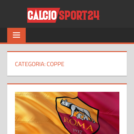
Salta
CALCI
al
contenuto
Tutto
sul
mondo
del
calcio
CATEGORIA:
COPPE
e
non
solo