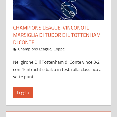
CHAMPIONS LEAGUE: VINCONO IL
MARSIGLIA DI TUDOR E IL TOTTENHAM
DI CONTE
Ottobre 13, 2022
admin
Champions League
,
Coppe
11 commenti
Nel girone D il Tottenham di Conte vince 3-2
con l’Eintracht e balza in testa alla classifica a
sette punti.
Leggi