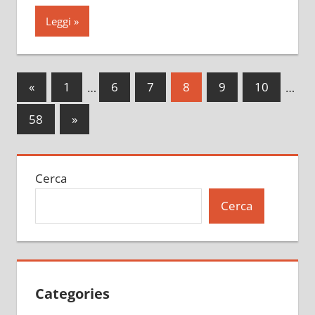
Leggi
Paginazione
Articoli
«
1
…
6
7
8
9
10
…
precedenti
degli
Articoli
58
»
articoli
successivi
Cerca
Cerca
Categories