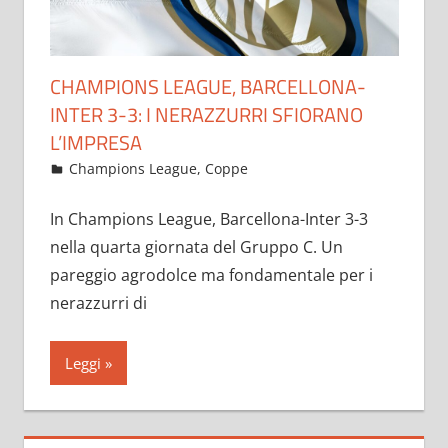
CHAMPIONS LEAGUE, BARCELLONA-
INTER 3-3: I NERAZZURRI SFIORANO
L’IMPRESA
Ottobre 13, 2022
admin
Champions League
,
Coppe
12 commenti
In Champions League, Barcellona-Inter 3-3
nella quarta giornata del Gruppo C. Un
pareggio agrodolce ma fondamentale per i
nerazzurri di
Leggi