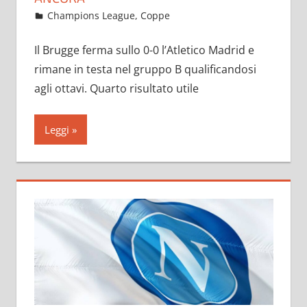
Ottobre 13, 2022
admin
Champions League
,
Coppe
10 commenti
Il Brugge ferma sullo 0-0 l’Atletico Madrid e
rimane in testa nel gruppo B qualificandosi
agli ottavi. Quarto risultato utile
Leggi