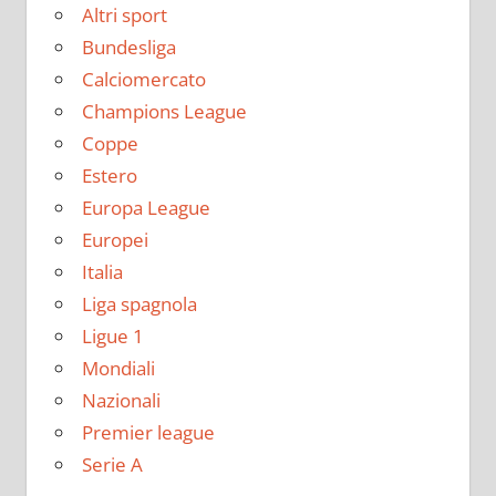
Altri sport
Bundesliga
Calciomercato
Champions League
Coppe
Estero
Europa League
Europei
Italia
Liga spagnola
Ligue 1
Mondiali
Nazionali
Premier league
Serie A