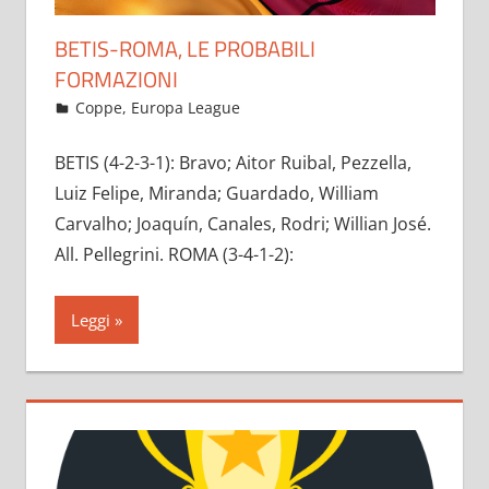
BETIS-ROMA, LE PROBABILI
FORMAZIONI
Ottobre 13, 2022
admin
Coppe
,
Europa League
9 commenti
BETIS (4-2-3-1): Bravo; Aitor Ruibal, Pezzella,
Luiz Felipe, Miranda; Guardado, William
Carvalho; Joaquín, Canales, Rodri; Willian José.
All. Pellegrini. ROMA (3-4-1-2):
Leggi