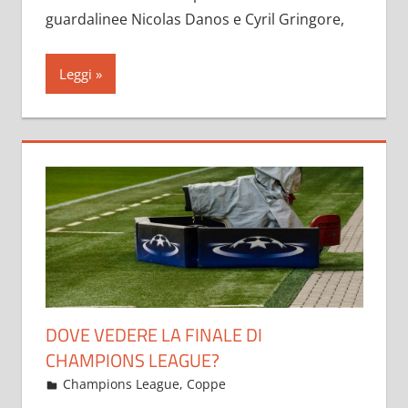
guardalinee Nicolas Danos e Cyril Gringore,
Leggi
DOVE VEDERE LA FINALE DI
CHAMPIONS LEAGUE?
Maggio 20, 2021
admin
Champions League
,
Coppe
16 commenti