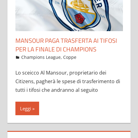
MANSOUR PAGA TRASFERTA AI TIFOSI
PER LA FINALE DI CHAMPIONS
Maggio 21, 2021
admin
Champions League
,
Coppe
19.157 commenti
Lo sceicco Al Mansour, proprietario dei
Citizens, pagherà le spese di trasferimento di
tutti i tifosi che andranno al seguito
Leggi