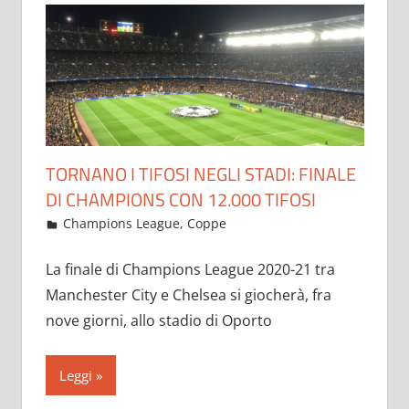
TORNANO I TIFOSI NEGLI STADI: FINALE
DI CHAMPIONS CON 12.000 TIFOSI
Maggio 21, 2021
admin
Champions League
,
Coppe
19.649 commenti
La finale di Champions League 2020-21 tra
Manchester City e Chelsea si giocherà, fra
nove giorni, allo stadio di Oporto
Leggi