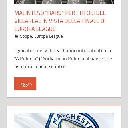
MALINTESO “HARD” PER I TIFOSI DEL
VILLAREAL IN VISTA DELLA FINALE DI
EUROPA LEAGUE
Maggio 21, 2021
admin
Coppe
,
Europa League
380 commenti
I giocatori del Villareal hanno intonato il coro
“A Polonia” (“Andiamo in Polonia) il paese che
ospiterà la finale contro
Leggi