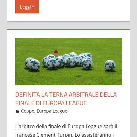
Leggi
DEFINITA LA TERNA ARBITRALE DELLA
FINALE DI EUROPA LEAGUE
Maggio 20, 2021
admin
Coppe
,
Europa League
21 commenti
L’arbitro della finale di Europa League sarà il
francese Clément Turpin. Lo assisteranno i