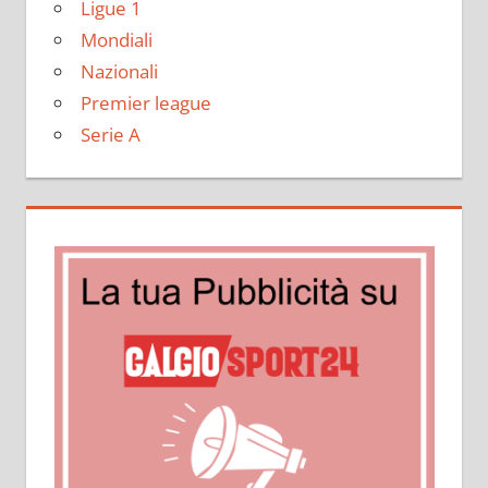
Ligue 1
Mondiali
Nazionali
Premier league
Serie A