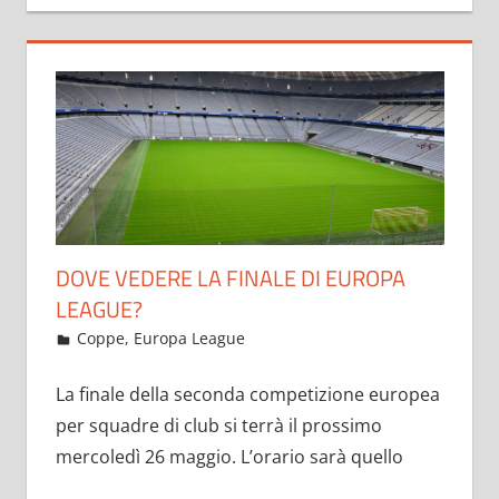
DOVE VEDERE LA FINALE DI EUROPA
LEAGUE?
Maggio 20, 2021
admin
Coppe
,
Europa League
10.039 commenti
La finale della seconda competizione europea
per squadre di club si terrà il prossimo
mercoledì 26 maggio. L’orario sarà quello