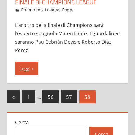
FINALE DI CHAMPIONS LEAGUE
Maggio 20, 2021
admin
Champions League
,
Coppe
16 commenti
L’arbitro della finale di Champions sarà
l’esperto spagnolo Mateu Lahoz. I guardalinee
saranno Pau Cebrián Devis e Roberto Díaz
Pérez
Leggi
Paginazione
Articoli
«
1
…
56
57
58
precedenti
degli
articoli
Cerca
Cerca