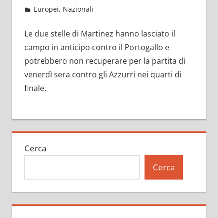
Giugno 28, 2021
admin
Europei
,
Nazionali
15 commenti
Le due stelle di Martinez hanno lasciato il
campo in anticipo contro il Portogallo e
potrebbero non recuperare per la partita di
venerdì sera contro gli Azzurri nei quarti di
finale.
Cerca
Cerca