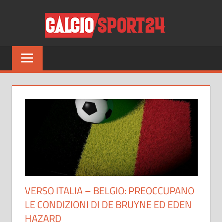
Salta
CALCI
al
contenuto
Tutto
sul
mondo
del
calcio
e
non
solo
VERSO ITALIA – BELGIO: PREOCCUPANO
LE CONDIZIONI DI DE BRUYNE ED EDEN
HAZARD