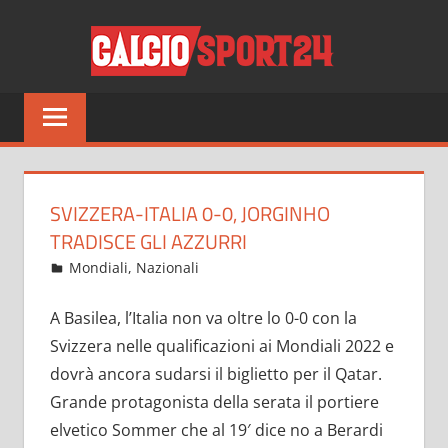
Salta
CALCI
al
contenuto
Tutto
sul
mondo
del
calcio
SVIZZERA-ITALIA 0-0, JORGINHO
e
TRADISCE GLI AZZURRI
non
Settembre 6, 2021
admin
Mondiali
,
Nazionali
125 commenti
solo
A Basilea, l’Italia non va oltre lo 0-0 con la
Svizzera nelle qualificazioni ai Mondiali 2022 e
dovrà ancora sudarsi il biglietto per il Qatar.
Grande protagonista della serata il portiere
elvetico Sommer che al 19′ dice no a Berardi