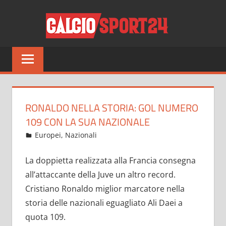
Salta
CALCI
al
contenuto
Tutto
sul
mondo
del
calcio
RONALDO NELLA STORIA: GOL NUMERO
e
109 CON LA SUA NAZIONALE
non
Giugno 24, 2021
admin
Europei
,
Nazionali
18 commenti
solo
La doppietta realizzata alla Francia consegna
all’attaccante della Juve un altro record.
Cristiano Ronaldo miglior marcatore nella
storia delle nazionali eguagliato Ali Daei a
quota 109.