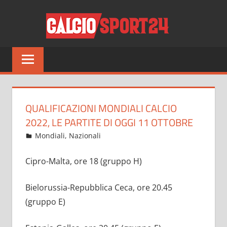
Salta
CALCI
al
contenuto
Tutto
sul
mondo
del
calcio
QUALIFICAZIONI MONDIALI CALCIO
e
2022, LE PARTITE DI OGGI 11 OTTOBRE
non
Ottobre 11, 2021
admin
Mondiali
,
Nazionali
14 commenti
solo
Cipro-Malta, ore 18 (gruppo H)
Bielorussia-Repubblica Ceca, ore 20.45
(gruppo E)