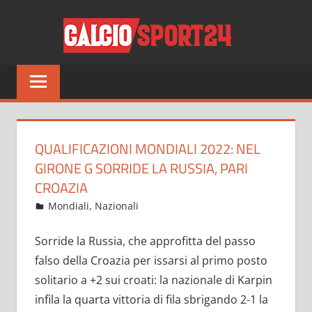
Salta
CALCI
al
contenuto
Tutto
sul
mondo
del
calcio
QUALIFICAZIONI MONDIALI 2022: NEL
e
GIRONE G SORRIDE LA RUSSIA, PARI
non
CROAZIA
solo
Ottobre 12, 2021
admin
Mondiali
,
Nazionali
12 commenti
Sorride la Russia, che approfitta del passo
falso della Croazia per issarsi al primo posto
solitario a +2 sui croati: la nazionale di Karpin
infila la quarta vittoria di fila sbrigando 2-1 la