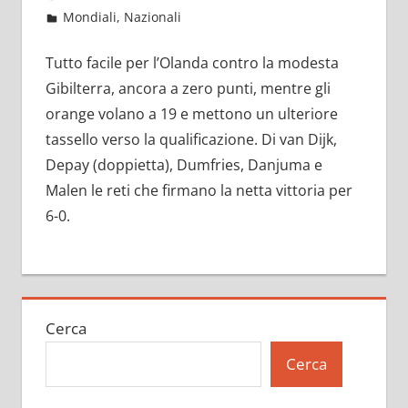
Ottobre 12, 2021
admin
Mondiali
,
Nazionali
10 commenti
Tutto facile per l’Olanda contro la modesta
Gibilterra, ancora a zero punti, mentre gli
orange volano a 19 e mettono un ulteriore
tassello verso la qualificazione. Di van Dijk,
Depay (doppietta), Dumfries, Danjuma e
Malen le reti che firmano la netta vittoria per
6-0.
Cerca
Cerca