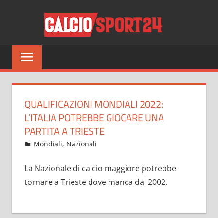
Salta
CALCI
al
contenuto
Tutto
sul
mondo
del
calcio
QUALIFICAZIONI MONDIALI 2022:
e
L’ITALIA POTREBBE GIOCARE UNA
non
PARTITA A TRIESTE
solo
Giugno 10, 2021
admin
Mondiali
,
Nazionali
9 commenti
La Nazionale di calcio maggiore potrebbe
tornare a Trieste dove manca dal 2002.