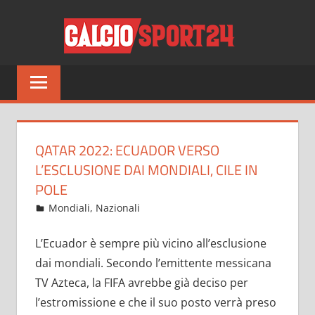
Salta
CALCI
al
contenuto
Tutto
sul
mondo
del
calcio
QATAR 2022: ECUADOR VERSO
e
L’ESCLUSIONE DAI MONDIALI, CILE IN
non
POLE
solo
Giugno 10, 2022
admin
Mondiali
,
Nazionali
14 commenti
L’Ecuador è sempre più vicino all’esclusione
dai mondiali. Secondo l’emittente messicana
TV Azteca, la FIFA avrebbe già deciso per
l’estromissione e che il suo posto verrà preso