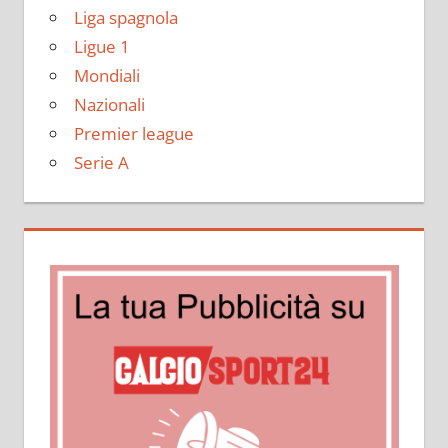
Liga spagnola
Ligue 1
Mondiali
Nazionali
Premier league
Serie A