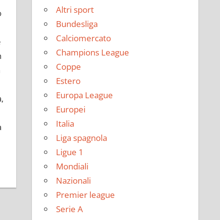
Altri sport
o
Bundesliga
Calciomercato
e
Champions League
n
Coppe
a
Estero
Europa League
,
Europei
Italia
a
Liga spagnola
Ligue 1
Mondiali
Nazionali
Premier league
Serie A