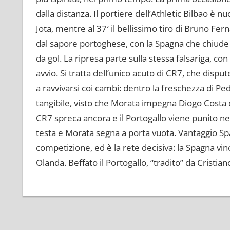
dalla distanza. Il portiere dell’Athletic Bilbao è 
Jota, mentre al 37′ il bellissimo tiro di Bruno Fer
dal sapore portoghese, con la Spagna che chiude
da gol. La ripresa parte sulla stessa falsariga, c
avvio. Si tratta dell’unico acuto di CR7, che di
a ravvivarsi coi cambi: dentro la freschezza di Ped
tangibile, visto che Morata impegna Diogo Costa e
CR7 spreca ancora e il Portogallo viene punito nel
testa e Morata segna a porta vuota. Vantaggio Spagn
competizione, ed è la rete decisiva: la Spagna vince
Olanda. Beffato il Portogallo, “tradito” da Cristia