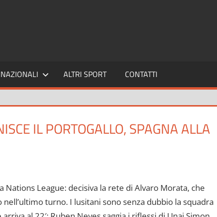
SPORT24
NAZIONALI
ALTRI SPORT
CONTATTI
ISCE IL PORTOGALLO, SPAGNA ALLA
lla Nations League: decisiva la rete di Alvaro Morata, che
o nell’ultimo turno. I lusitani sono senza dubbio la squadra
arriva al 22′: Ruben Neves saggia i riflessi di Unai Simon