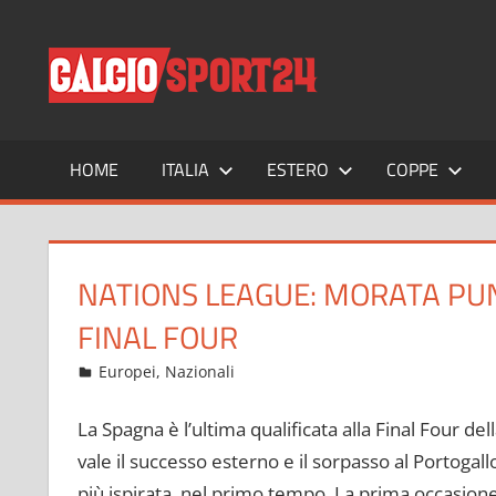
Salta
al
CALCIO
Tutto
contenuto
sul
mondo
del
calcio
HOME
ITALIA
ESTERO
COPPE
e
non
solo
NATIONS LEAGUE: MORATA PUN
FINAL FOUR
Settembre 28, 2022
admin
Europei
,
Nazionali
290 commenti
La Spagna è l’ultima qualificata alla Final Four de
vale il successo esterno e il sorpasso al Portogall
più ispirata, nel primo tempo. La prima occasione 