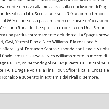
nuovamente decisivo alla mezz’ora, sulla conclusione di Diog
nandes sibila a lato. Si conclude sullo 0-0 un primo tempo
 col 66% di possesso palla, ma non costruisce un’occasion
on Cristiano Ronaldo che spreca a tu per tu con Unai Simon i
sputerà una partita estremamente deludente. La Spagna prov
ri, Gavi, Yeremi Pino e Nico Williams. E la reazione è
 sfiora il gol. Fernando Santos risponde con Leao e Vitinha
 finale: cross di Carvajal, Nico Williams mette in mezzo di
a all’87’, col secondo gol dell’ex Juventus ai lusitani nell
 1-0 a Braga e vola alla Final Four. Sfiderà Italia, Croazia e
no Ronaldo e superato in extremis dai rivali di sempre.