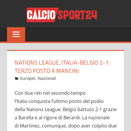
Salta
CALCI
al
contenuto
Tutto
sul
mondo
del
calcio
NATIONS LEAGUE, ITALIA-BELGIO 2-1:
e
TERZO POSTO A MANCINI
non
Ottobre 11, 2021
admin
Europei
,
Nazionali
2.896 commenti
solo
Con due reti nel secondo tempo
l’Italia conquista l’ultimo posto del podio
della Nations League. Belgio battuto 2-1 grazie
a Barella e al rigore di Berardi. La nazionale
di Martinez, comunque, dopo aver colpito due