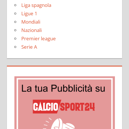
Liga spagnola
Ligue 1
Mondiali
Nazionali
Premier league
Serie A