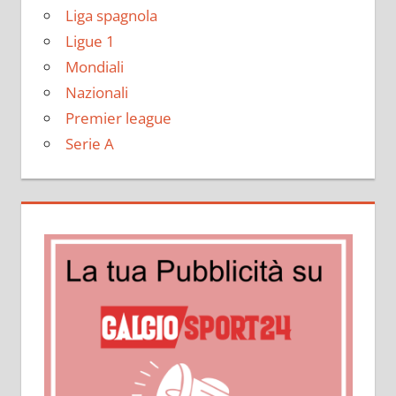
Liga spagnola
Ligue 1
Mondiali
Nazionali
Premier league
Serie A