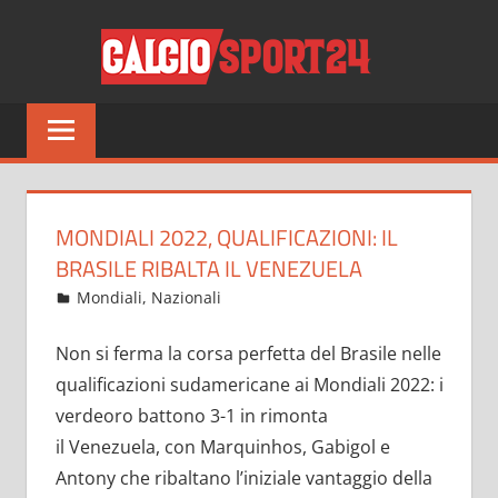
Salta
CALCI
al
contenuto
Tutto
sul
mondo
del
calcio
MONDIALI 2022, QUALIFICAZIONI: IL
e
BRASILE RIBALTA IL VENEZUELA
non
Ottobre 8, 2021
admin
Mondiali
,
Nazionali
10 commenti
solo
Non si ferma la corsa perfetta del Brasile nelle
qualificazioni sudamericane ai Mondiali 2022: i
verdeoro battono 3-1 in rimonta
il Venezuela, con Marquinhos, Gabigol e
Antony che ribaltano l’iniziale vantaggio della