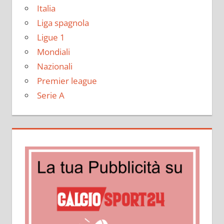
Italia
Liga spagnola
Ligue 1
Mondiali
Nazionali
Premier league
Serie A