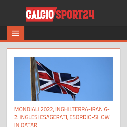
Salta
CALCI
al
contenuto
Tutto
sul
mondo
del
calcio
e
non
solo
MONDIALI 2022, INGHILTERRA-IRAN 6-
2: INGLESI ESAGERATI, ESORDIO-SHOW
IN QATAR