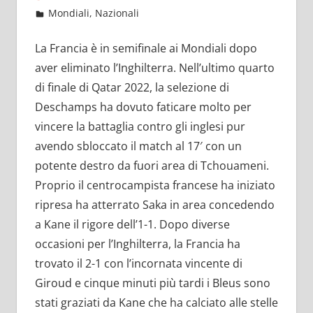
Dicembre 10, 2022
admin
Mondiali
,
Nazionali
11 commenti
La Francia è in semifinale ai Mondiali dopo
aver eliminato l’Inghilterra. Nell’ultimo quarto
di finale di Qatar 2022, la selezione di
Deschamps ha dovuto faticare molto per
vincere la battaglia contro gli inglesi pur
avendo sbloccato il match al 17′ con un
potente destro da fuori area di Tchouameni.
Proprio il centrocampista francese ha iniziato
ripresa ha atterrato Saka in area concedendo
a Kane il rigore dell’1-1. Dopo diverse
occasioni per l’Inghilterra, la Francia ha
trovato il 2-1 con l’incornata vincente di
Giroud e cinque minuti più tardi i Bleus sono
stati graziati da Kane che ha calciato alle stelle