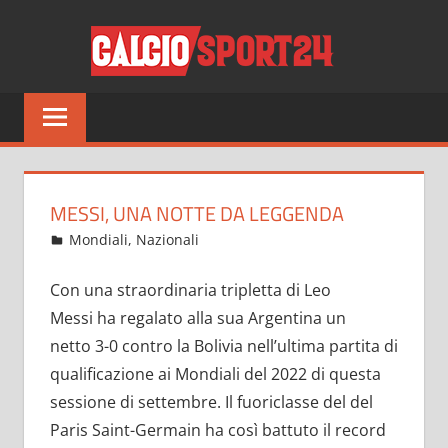
Salta
CALCI
al
contenuto
Tutto
sul
mondo
del
calcio
MESSI, UNA NOTTE DA LEGGENDA
e
Settembre 10, 2021
admin
Mondiali
,
Nazionali
22 commenti
non
solo
Con una straordinaria tripletta di Leo
Messi ha regalato alla sua Argentina un
netto 3-0 contro la Bolivia nell’ultima partita di
qualificazione ai Mondiali del 2022 di questa
sessione di settembre. Il fuoriclasse del del
Paris Saint-Germain ha così battuto il record