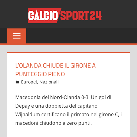
Salta
CALCI
al
contenuto
Tutto
sul
mondo
del
calcio
L’OLANDA CHIUDE IL GIRONE A
e
PUNTEGGIO PIENO
non
Giugno 22, 2021
admin
Europei
,
Nazionali
16 commenti
solo
Macedonia del Nord-Olanda 0-3. Un gol di
Depay e una doppietta del capitano
Wijnaldum certificano il primato nel girone C, i
macedoni chiudono a zero punti.