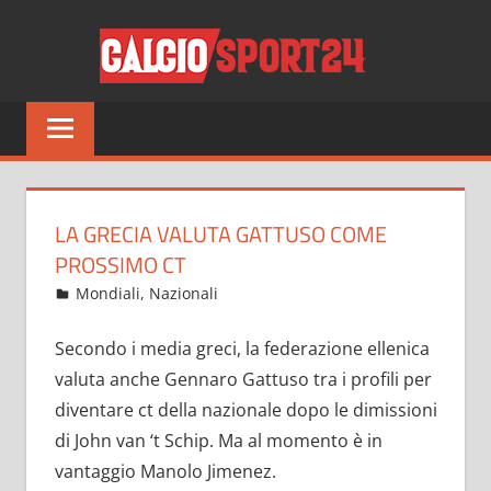
Salta
CALCI
al
contenuto
Tutto
sul
mondo
del
calcio
LA GRECIA VALUTA GATTUSO COME
e
PROSSIMO CT
non
Dicembre 2, 2021
admin
Mondiali
,
Nazionali
16 commenti
solo
Secondo i media greci, la federazione ellenica
valuta anche Gennaro Gattuso tra i profili per
diventare ct della nazionale dopo le dimissioni
di John van ‘t Schip. Ma al momento è in
vantaggio Manolo Jimenez.