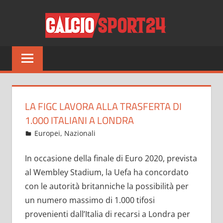
Salta
CALCI
al
contenuto
Tutto
sul
mondo
del
calcio
LA FIGC LAVORA ALLA TRASFERTA DI
e
1.000 ITALIANI A LONDRA
non
Luglio 10, 2021
admin
Europei
,
Nazionali
263 commenti
solo
In occasione della finale di Euro 2020, prevista
al Wembley Stadium, la Uefa ha concordato
con le autorità britanniche la possibilità per
un numero massimo di 1.000 tifosi
provenienti dall’Italia di recarsi a Londra per