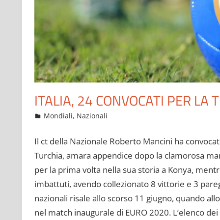
ITALIA, 24 CONVOCATI PER LA 
Marzo 29, 2022
admin
Mondiali
,
Nazionali
11 commenti
Il ct della Nazionale Roberto Mancini ha convocat
Turchia, amara appendice dopo la clamorosa manca
per la prima volta nella sua storia a Konya, mentr
imbattuti, avendo collezionato 8 vittorie e 3 paregg
nazionali risale allo scorso 11 giugno, quando all
nel match inaugurale di EURO 2020. L’elenco dei co