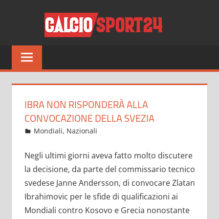
Salta
CALCI
al
contenuto
Tutto
sul
mondo
del
calcio
IBRA NON RISPONDERÀ ALLA
e
CONVOCAZIONE DELLA SVEZIA
non
Ottobre 3, 2021
admin
Mondiali
,
Nazionali
12 commenti
solo
Negli ultimi giorni aveva fatto molto discutere
la decisione, da parte del commissario tecnico
svedese Janne Andersson, di convocare Zlatan
Ibrahimovic per le sfide di qualificazioni ai
Mondiali contro Kosovo e Grecia nonostante