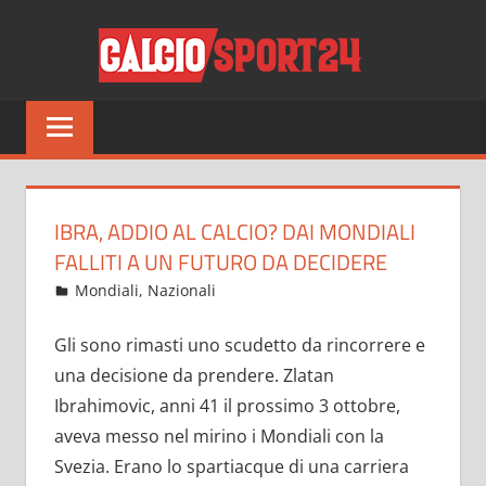
Salta
CALCI
al
contenuto
Tutto
sul
mondo
del
calcio
IBRA, ADDIO AL CALCIO? DAI MONDIALI
e
FALLITI A UN FUTURO DA DECIDERE
non
Marzo 30, 2022
admin
Mondiali
,
Nazionali
52 commenti
solo
Gli sono rimasti uno scudetto da rincorrere e
una decisione da prendere. Zlatan
Ibrahimovic, anni 41 il prossimo 3 ottobre,
aveva messo nel mirino i Mondiali con la
Svezia. Erano lo spartiacque di una carriera