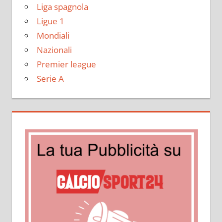
Liga spagnola
Ligue 1
Mondiali
Nazionali
Premier league
Serie A