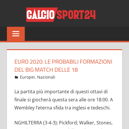
Salta
CALCI
al
contenuto
Tutto
sul
mondo
del
calcio
EURO 2020: LE PROBABILI FORMAZIONI
e
DEL BIG MATCH DELLE 18
non
Giugno 29, 2021
admin
Europei
,
Nazionali
7 commenti
solo
La partita più importante di questi ottavi di
finale si giocherà questa sera alle ore 18:00. A
Wembley l’eterna sfida tra inglesi e tedeschi.
NGHILTERRA (3-4-3): Pickford; Walker, Stones,