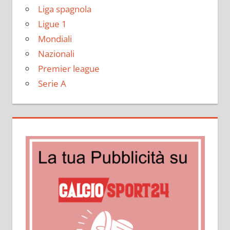
Liga spagnola
Ligue 1
Mondiali
Nazionali
Premier league
Serie A