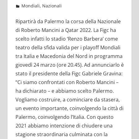
Dicembre 11, 2021
admin
Mondiali
,
Nazionali
11 commenti
Ripartirà da Palermo la corsa della Nazionale
di Roberto Mancini a Qatar 2022. La Figc ha
scelto infatti lo stadio ‘Renzo Barbera’ come
teatro della sfida valida per i playoff Mondiali
tra Italia e Macedonia del Nord in programma
giovedì 24 marzo (ore 20.45). Ad annunciarlo è
stato il presidente della Figc Gabriele Gravina:
“Ci siamo confrontati con Roberto Mancini –
ha dichiarato – e abbiamo scelto Palermo.
Vogliamo costruire, a cominciare da stasera,
un evento importante, coinvolgendo la città di
Palermo, coinvolgendo l’Italia. Con questo
2021 abbiamo intenzione di chiudere una
stagione straordinaria culminata con la