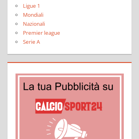
Ligue 1
Mondiali
Nazionali
Premier league
Serie A