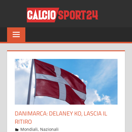
Salta
CALCI
al
contenuto
Tutto
sul
mondo
del
calcio
e
non
solo
DANIMARCA: DELANEY KO, LASCIA IL
RITIRO
Novembre 24, 2022
admin
Mondiali
,
Nazionali
15 commenti