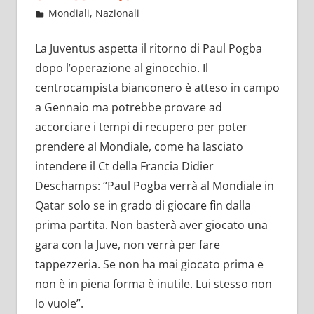
Settembre 17, 2022
admin
Mondiali
,
Nazionali
9 commenti
La Juventus aspetta il ritorno di Paul Pogba
dopo l’operazione al ginocchio. Il
centrocampista bianconero è atteso in campo
a Gennaio ma potrebbe provare ad
accorciare i tempi di recupero per poter
prendere al Mondiale, come ha lasciato
intendere il Ct della Francia Didier
Deschamps: “Paul Pogba verrà al Mondiale in
Qatar solo se in grado di giocare fin dalla
prima partita. Non basterà aver giocato una
gara con la Juve, non verrà per fare
tappezzeria. Se non ha mai giocato prima e
non è in piena forma è inutile. Lui stesso non
lo vuole”.