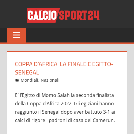
Salta
CALCI
al
contenuto
Tutto
sul
mondo
del
calcio
COPPA D’AFRICA: LA FINALE È EGITTO-
e
SENEGAL
non
Febbraio 4, 2022
admin
Mondiali
,
Nazionali
15 commenti
solo
E’ l’Egitto di Momo Salah la seconda finalista
della Coppa d’Africa 2022. Gli egiziani hanno
raggiunto il Senegal dopo aver battuto 3-1 ai
calci di rigore i padroni di casa del Camerun.