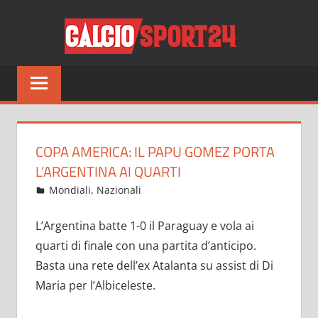
Salta
CALCI
al
contenuto
Tutto
sul
mondo
del
calcio
COPA AMERICA: IL PAPU GOMEZ PORTA
e
L’ARGENTINA AI QUARTI
non
Giugno 22, 2021
admin
Mondiali
,
Nazionali
19 commenti
solo
L’Argentina batte 1-0 il Paraguay e vola ai
quarti di finale con una partita d’anticipo.
Basta una rete dell’ex Atalanta su assist di Di
Maria per l’Albiceleste.