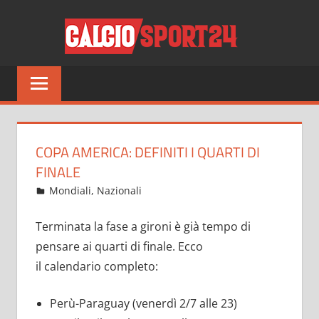
Salta
CALCI
al
contenuto
Tutto
sul
mondo
del
calcio
COPA AMERICA: DEFINITI I QUARTI DI
e
FINALE
non
Giugno 29, 2021
admin
Mondiali
,
Nazionali
13 commenti
solo
Terminata la fase a gironi è già tempo di
pensare ai quarti di finale. Ecco
il calendario completo:
Perù-Paraguay (venerdì 2/7 alle 23)