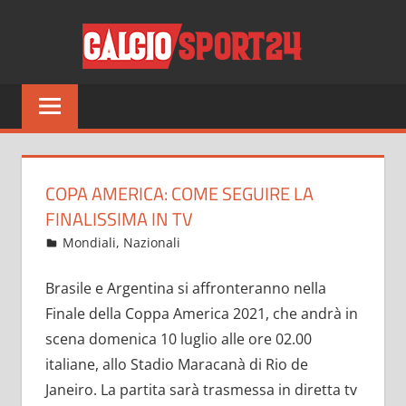
Salta
CALCI
al
contenuto
Tutto
sul
mondo
del
calcio
COPA AMERICA: COME SEGUIRE LA
e
FINALISSIMA IN TV
non
Luglio 9, 2021
admin
Mondiali
,
Nazionali
22 commenti
solo
Brasile e Argentina si affronteranno nella
Finale della Coppa America 2021, che andrà in
scena domenica 10 luglio alle ore 02.00
italiane, allo Stadio Maracanà di Rio de
Janeiro. La partita sarà trasmessa in diretta tv