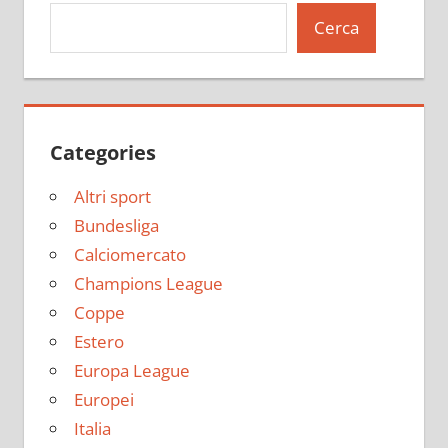
Cerca
Categories
Altri sport
Bundesliga
Calciomercato
Champions League
Coppe
Estero
Europa League
Europei
Italia