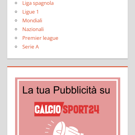
Liga spagnola
Ligue 1
Mondiali
Nazionali
Premier league
Serie A