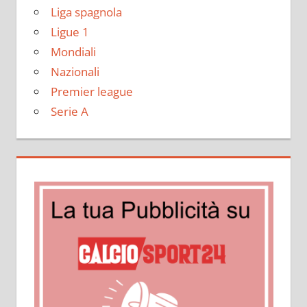
Liga spagnola
Ligue 1
Mondiali
Nazionali
Premier league
Serie A