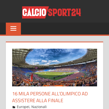
Salta
CALCI
al
contenuto
Tutto
sul
mondo
del
calcio
e
non
solo
16 MILA PERSONE ALL’OLIMPICO AD
ASSISTERE ALLA FINALE
Luglio 9, 2021
admin
Europei
,
Nazionali
22 commenti