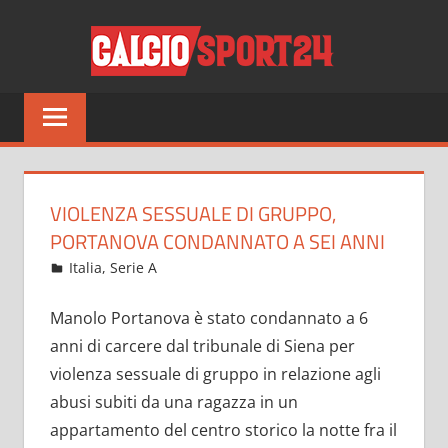
Salta
CALCI
al
contenuto
Tutto
sul
mondo
del
calcio
VIOLENZA SESSUALE DI GRUPPO,
e
PORTANOVA CONDANNATO A SEI ANNI
non
Dicembre 7, 2022
admin
Italia
,
Serie A
5 commenti
solo
Manolo Portanova è stato condannato a 6
anni di carcere dal tribunale di Siena per
violenza sessuale di gruppo in relazione agli
abusi subiti da una ragazza in un
appartamento del centro storico la notte fra il