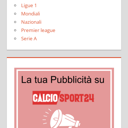
Ligue 1
Mondiali
Nazionali
Premier league
Serie A