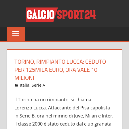
Salta
CALCI
al
contenuto
Tutto
sul
mondo
del
calcio
TORINO, RIMPIANTO LUCCA: CEDUTO
e
PER 125MILA EURO, ORA VALE 10
non
MILIONI
solo
Ottobre 3, 2021
admin
Italia
,
Serie A
19 commenti
Il Torino ha un rimpianto: si chiama
Lorenzo Lucca. Attaccante del Pisa capolista
in Serie B, ora nel mirino di Juve, Milan e Inter,
il classe 2000 è stato ceduto dal club granata