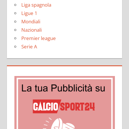
Liga spagnola
Ligue 1
Mondiali
Nazionali
Premier league
Serie A