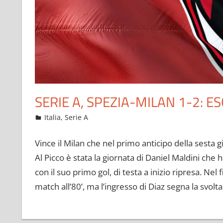
SERIE A, SPEZIA-MILAN 1-2: 
Settembre 27, 2021
admin
Italia
,
Serie A
6 commenti
Vince il Milan che nel primo anticipo della sesta 
Al Picco è stata la giornata di Daniel Maldini che
con il suo primo gol, di testa a inizio ripresa. Nel
match all’80’, ma l’ingresso di Diaz segna la svolta 