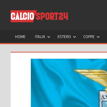
Salta
al
CALCIO
Tutto
contenuto
sul
mondo
del
calcio
HOME
ITALIA
ESTERO
COPPE
e
non
solo