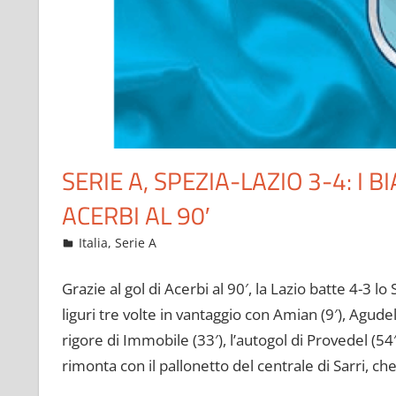
SERIE A, SPEZIA-LAZIO 3-4: I
ACERBI AL 90′
Maggio 2, 2022
admin
Italia
,
Serie A
9 commenti
Grazie al gol di Acerbi al 90′, la Lazio batte 4-3 l
liguri tre volte in vantaggio con Amian (9′), Agudel
rigore di Immobile (33′), l’autogol di Provedel (54′)
rimonta con il pallonetto del centrale di Sarri, ch