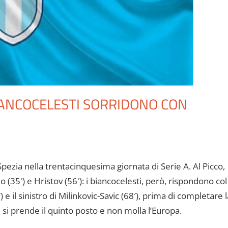
 BIANCOCELESTI SORRIDONO CON
o Spezia nella trentacinquesima giornata di Serie A. Al Picco,
o (35′) e Hristov (56′): i biancocelesti, però, rispondono col
 e il sinistro di Milinkovic-Savic (68′), prima di completare l
e si prende il quinto posto e non molla l’Europa.