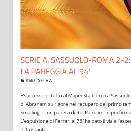
SERIE A, SASSUOLO-ROMA 2-2
LA PAREGGIA AL 94′
Febbraio 14, 2022
admin
Italia
,
Serie A
12 commenti
E’successo di tutto al Mapei Stadium tra Sassuol
di Abraham su rigore nel recupero del primo temp
Smalling – con papera di Rui Patricio – e poi fi
L’espulsione di Ferrari al 78′ ha dato il via all’as
di Cristante.