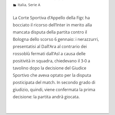
Febbraio 15, 2022
admin
Italia
,
Serie A
15 commenti
La Corte Sportiva d’Appello della Figc ha
bocciato il ricorso dell’Inter in merito alla
mancata disputa della partita contro il
Bologna dello scorso 6 gennaio: i nerazzurri,
presentatisi al Dall’Ara al contrario dei
rossoblù fermati dall’Asl a causa delle
positività in squadra, chiedevano il 3-0 a
tavolino dopo la decisione del Giudice
Sportivo che aveva optato per la disputa
posticipata del match. In secondo grado di
giudizio, quindi, viene confermata la prima
decisione: la partita andrà giocata.