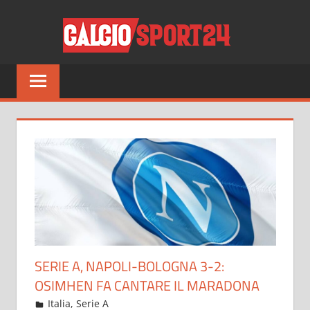
Salta
CALCI
al
contenuto
Tutto
sul
mondo
del
calcio
e
non
solo
SERIE A, NAPOLI-BOLOGNA 3-2:
OSIMHEN FA CANTARE IL MARADONA
Ottobre 17, 2022
admin
Italia
,
Serie A
6 commenti