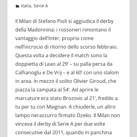
Settembre 5, 2022
admin
Italia
,
Serie A
11 commenti
Il Milan di Stefano Pioli si aggiudica il derby
della Madonnina: i rossoneri rimontano il
vantaggio dell’Inter, proprio come
nell’incrocio di ritorno dello scorso febbraio.
Questa volta a decidere il match sono la
doppietta di Leao al 29’ – su palla persa da
Calhanoglu e De Vrij – e al 60’ con uno slalom
in area. In mezzo il solito Olivier Giroud, che
piazza la zampata al 54’. Ad aprire le
marcature era stato Brozovic al 21’, freddo a
tu per tu con Maignan. A chiuderle, un altro
lampo nerazzurro firmato Dzeko. Il Milan non
vinceva il derby di Serie A per due volte
consecutive dal 2011, quando in panchina